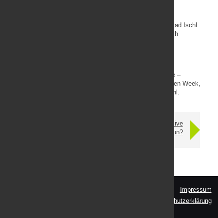
ZIELE
Das Klimafestival, der Klimaberg und die Green Week Bad Ischl
haben einen Beitrag zur Bewusstseinsbildung hinsichtlich
Klimawandel geleistet.
KOOPERATIONEN
Kulturverein Kino Ebensee, Tourismusverband Traunsee –
Almtal, Stuckas Zauberberg, Gasthaus Siriuskogel, Green Week,
Tourismusverband Bad Ischl, Wirtschaftsforum Bad Ischl.
Maßnahme 7: Klimafitte
Maßnahme 9: Invasive
Bau- und
Neophyten – Was tun?
Sanierungsberatung
Impressum
KLAR! BAD ISCHL - EBENSEE
Datenschutzerklärung
Pfarrgasse 11
4820 Bad Ischl