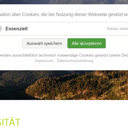
mation über Cookies, die bei Nutzung dieser Webseite gesetzt w
Essenziell
Details einb
START
KLAR!
KLAR! BAD IS
Auswahl speichern
Alle akzeptieren
erden ausschließlich technisch notwendige Cookies gesetzt (siehe Deta
Impressum
Datenschutzerklärung
SITÄT