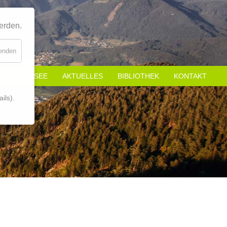
erden.
lenden
CHL - EBENSEE
AKTUELLES
BIBLIOTHEK
KONTAKT
ils).