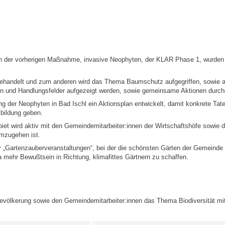
n der vorherigen Maßnahme, invasive Neophyten, der KLAR Phase 1, wurden 
ehandelt und zum anderen wird das Thema Baumschutz aufgegriffen, sowie all
en und Handlungsfelder aufgezeigt werden, sowie gemeinsame Aktionen durc
ung der Neophyten in Bad Ischl ein Aktionsplan entwickelt, damit konkrete Ta
sbildung geben.
et wird aktiv mit den Gemeindemitarbeiter:innen der Wirtschaftshöfe sowie d
umzugehen ist.
der „Gartenzauberveranstaltungen“, bei der die schönsten Gärten der Gemeinde 
 mehr Bewußtsein in Richtung, klimafittes Gärtnern zu schaffen.
völkerung sowie den Gemeindemitarbeiter:innen das Thema Biodiversität mit 