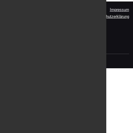
Impressum
KLAR! BAD ISCHL - EBENSEE
Datenschutzerklärung
Pfarrgasse 11
4820 Bad Ischl
Tel: +43 (0)664 13 53 378
E-Mail:
klar.b.muellegger@gmail.com
(C) 2021
DI (FH) Jutta Laserer