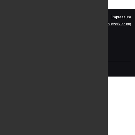
Impressum
KLAR! BAD ISCHL - EBENSEE
Datenschutzerklärung
Pfarrgasse 11
4820 Bad Ischl
Tel: +43 (0)664 13 53 378
E-Mail:
klar.b.muellegger@gmail.com
(C) 2021
DI (FH) Jutta Laserer